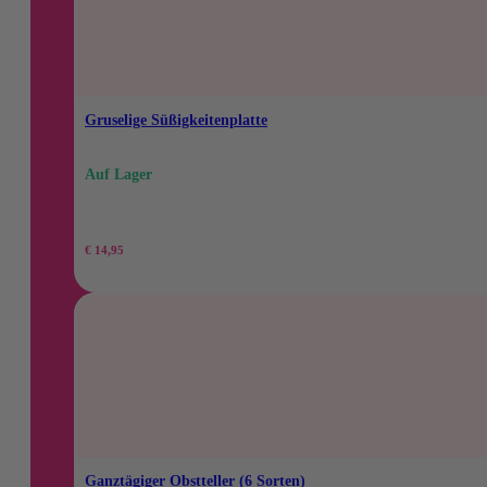
betrug
beträgt:
25,95
22,10
€.
€.
Gruselige Süßigkeitenplatte
Auf Lager
€
14,95
Ganztägiger Obstteller (6 Sorten)