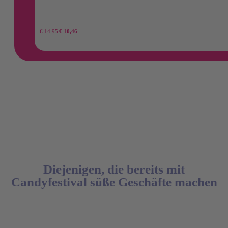
Der
Der
€
14,95
€
10,46
ursprüngliche
aktuelle
Preis
Preis
betrug:
beträgt:
14,95
10,46
€.
€.
Diejenigen, die bereits mit
Candyfestival süße Geschäfte machen