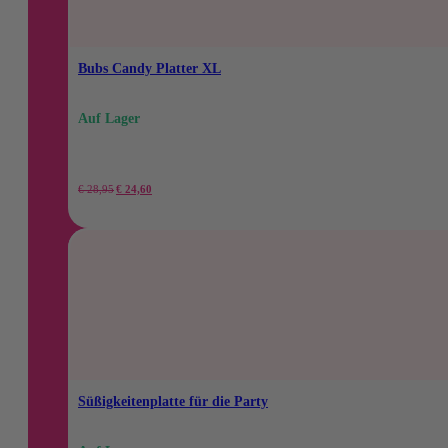
€.
€.
Bubs Candy Platter XL
Auf Lager
Der
Der
€
28,95
€
24,60
ursprüngliche
aktuelle
Preis
Preis
betrug:
beträgt:
28,95
24,60
€.
€.
Süßigkeitenplatte für die Party