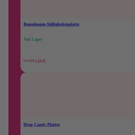
Regenbogen-Süßigkeitenplatte
Auf Lager
Der
Der
€
14,95
€
10,47
ursprüngliche
aktuelle
Preis
Preis
betrug:
beträgt:
14,95
10,47
€.
€.
Drop Candy Platter