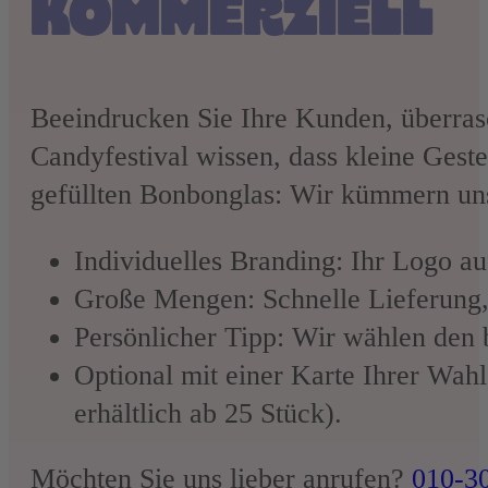
Süßigkeiten
KOMMERZIELL
Candyfestival.nl
.
Beeindrucken Sie Ihre Kunden, überrasc
Laffy Taffy
Candyfestival wissen, dass kleine Gest
Mike und Ike –
gefüllten Bonbonglas: Wir kümmern un
Lustig
Individuelles Branding: Ihr Logo a
Große Mengen: Schnelle Lieferung,
Persönlicher Tipp: Wir wählen den 
Optional mit einer Karte Ihrer Wah
erhältlich ab 25 Stück).
Möchten Sie uns lieber anrufen?
010-3