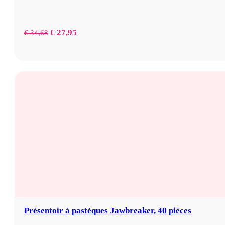
Prix
Prix
€
27,95
€
34,68
initial
actuel
:
:
34,68
27,95
€.
€.
Présentoir à pastèques Jawbreaker, 40 pièces