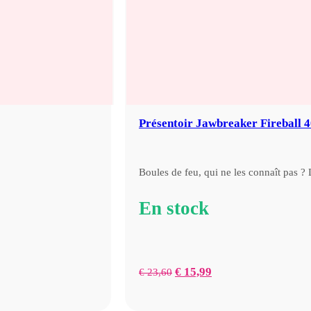
Présentoir Jawbreaker Fireball 4
Boules de feu, qui ne les connaît pas 
En stock
Prix
Prix
€
15,99
€
23,60