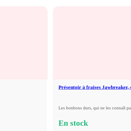
initial
actuel
:
:
23,60
15,99
€.
€.
Présentoir à fraises Jawbreaker, 
Les bonbons durs, qui ne les connaît p
En stock