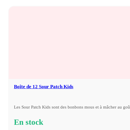
En stock
€
8,95
Boîte de 12 Sour Patch Kids
Les Sour Patch Kids sont des bonbons mous et à mâcher au go
En stock