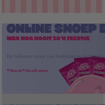
Nerds
Airheads
ONLINE SNOEP 
Laffy Taffy
WAS NOG NOOIT ZO’N FEESTJE
Mike and Ike
Jolly Rancher
Het lekkerste snoep van Nederland en de Benelux
Shop nu
Stel zelf samen