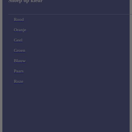
Snoep op kleur
Rood
Oranje
Geel
Groen
Blauw
Paars
Roze