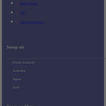
Dubai Reep
18+
Alles in populair
Snoep uit
(Oud) hollands
Amerika
Japan
Azië