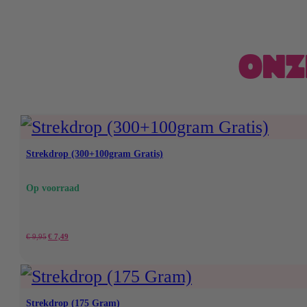
ONZ
Strekdrop (300+100gram Gratis)
Op voorraad
Oorspronkelijke
Huidige
€
9,95
€
7,49
prijs
prijs
was:
is:
Strekdrop (175 Gram)