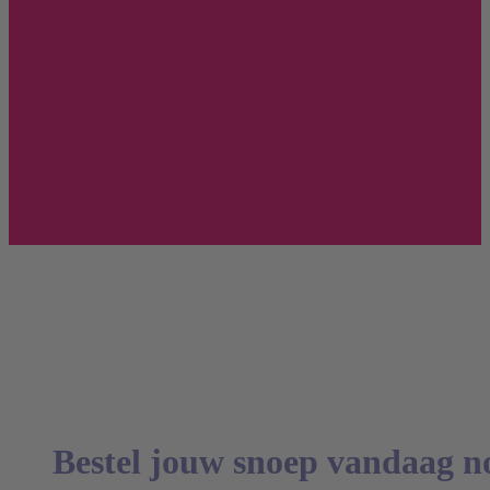
candyfestival
candyfestival
candyfestival
Bestel jouw snoep vandaag no