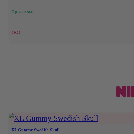
Op voorraad
€
0,20
NI
XL Gummy Swedish Skull