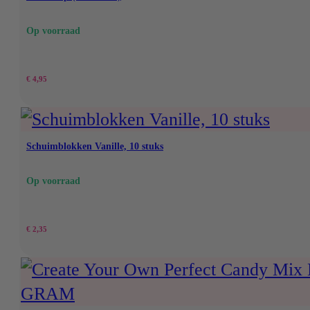
€ 9,95.
€ 7,49.
Op voorraad
€
4,95
Schuimblokken Vanille, 10 stuks
Op voorraad
€
2,35