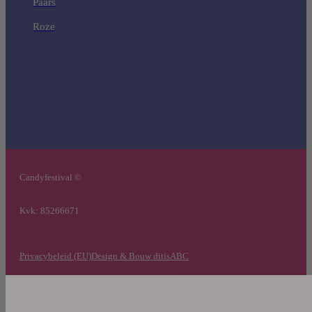
Paars
Roze
Candyfestival ©
Kvk: 85266671
Privacybeleid (EU)
Design & Bouw ditisABC