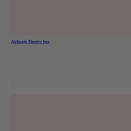
€ 19,80.
€ 17,95.
Airheads Theatre box
Op voorraad
€
2,95