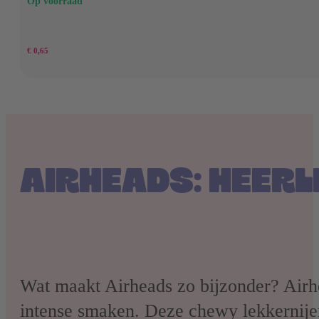
Op voorraad
€
0,65
AIRHEADS: HEERL
Wat maakt Airheads zo bijzonder? Airhe
intense smaken. Deze chewy lekkernijen