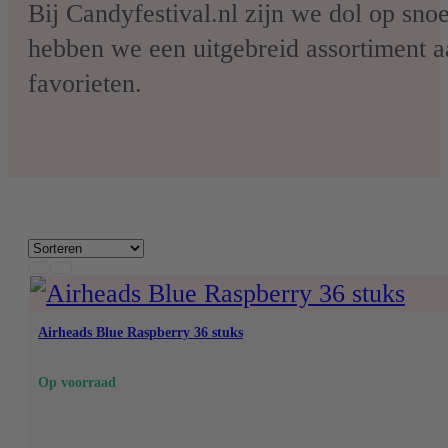
Nerds
Bij Candyfestival.nl zijn we dol op sno
hebben we een uitgebreid assortiment a
Airheads
favorieten.
Laffy Taffy
Mike and Ike
Jolly Rancher
Airheads Blue Raspberry 36 stuks
Op voorraad