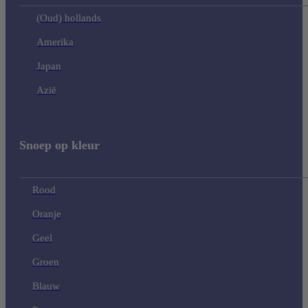
(Oud) hollands
Amerika
Japan
Azië
Snoep op kleur
Rood
Oranje
Geel
Groen
Blauw