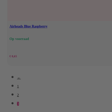
Airheads Blue Raspberry
Op voorraad
€
0,65
←
1
2
3