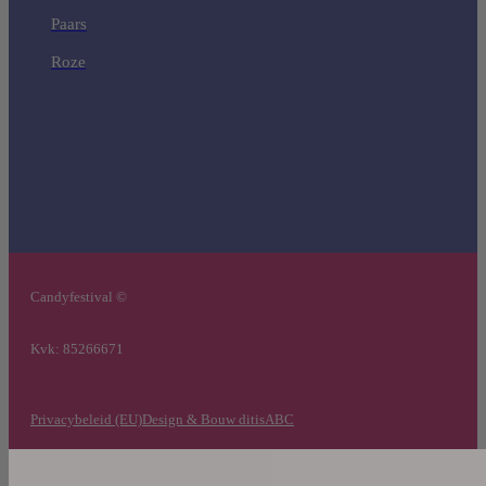
Paars
Roze
Candyfestival ©
Kvk: 85266671
Privacybeleid (EU)
Design & Bouw ditisABC