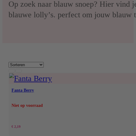
Nerds
Op zoek naar blauw snoep? Hier vind je
blauwe lolly’s. perfect om jouw blauw 
Airheads
Laffy Taffy
Mike and Ike
Jolly Rancher
Fanta Berry
Niet op voorraad
€
2,19