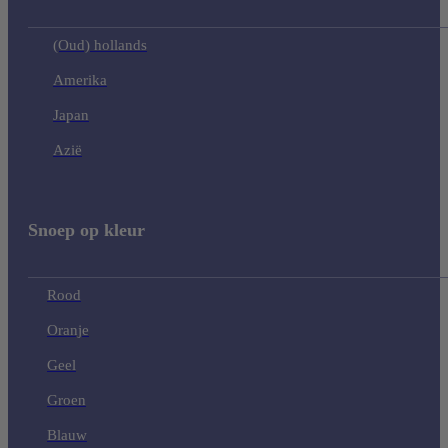
(Oud) hollands
Amerika
Japan
Azië
Snoep op kleur
Rood
Oranje
Geel
Groen
Blauw