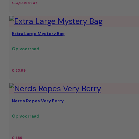
Oorspronkelijke
Huidige
€
14,95
€
10,47
prijs
prijs
was:
is:
Extra Large Mystery Bag
€ 14,95.
€ 10,47.
Op voorraad
€
23,99
Nerds Ropes Very Berry
Op voorraad
€
1,89