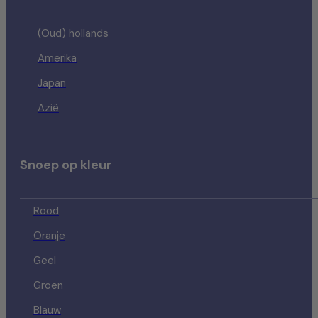
(Oud) hollands
Amerika
Japan
Azië
Snoep op kleur
Rood
Oranje
Geel
Groen
Blauw