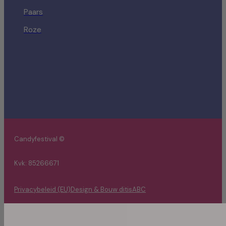
Paars
Roze
Candyfestival ©
Kvk: 85266671
Privacybeleid (EU)
Design & Bouw ditisABC