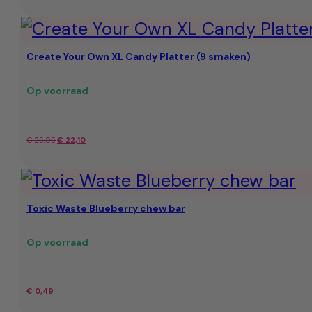
prijs
prijs
was:
is:
Create Your Own XL Candy Platter (9 smaken)
€ 21,95.
€ 17,95.
Op voorraad
Oorspronkelijke
Huidige
€
25,95
€
22,10
prijs
prijs
was:
is:
Toxic Waste Blueberry chew bar
€ 25,95.
€ 22,10.
Op voorraad
€
0,49