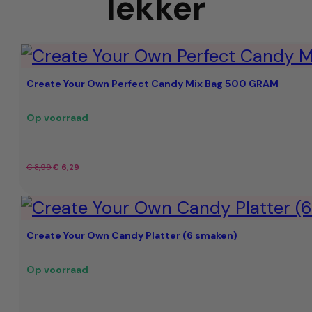
lekker
Create Your Own Perfect Candy Mix Bag 500 GRAM
Op voorraad
Oorspronkelijke
Huidige
€
8,99
€
6,29
prijs
prijs
was:
is:
Create Your Own Candy Platter (6 smaken)
€ 8,99.
€ 6,29.
Op voorraad