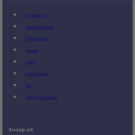
Strekdrop
Oud Hollands
Traktaties
Vegan
Halal
Dubai Reep
18+
Alles in populair
Snoep uit