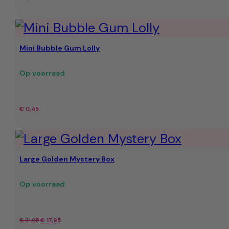
Mini Bubble Gum Lolly
Op voorraad
€
0,45
Large Golden Mystery Box
Op voorraad
Oorspronkelijke
Huidige
€
21,95
€
17,95