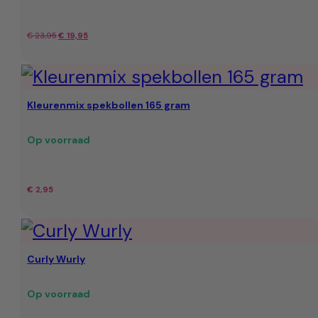
Oorspronkelijke
Huidige
€
23,95
€
19,95
prijs
prijs
was:
is:
Kleurenmix spekbollen 165 gram
€ 23,95.
€ 19,95.
Op voorraad
€
2,95
Curly Wurly
Op voorraad