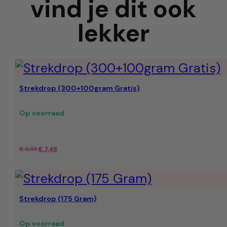
vind je dit ook
lekker
Strekdrop (300+100gram Gratis)
Op voorraad
Oorspronkelijke
Huidige
€
9,95
€
7,49
prijs
prijs
was:
is:
Strekdrop (175 Gram)
€ 9,95.
€ 7,49.
Op voorraad