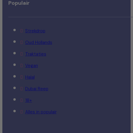
Populair
Strekdrop
Oud Hollands
Traktaties
Vegan
Halal
Dubai Reep
18+
Alles in populair