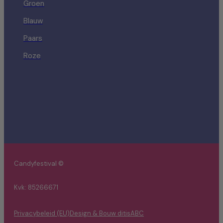
Groen
Blauw
Paars
Roze
Candyfestival ©
Kvk: 85266671
Privacybeleid (EU)
Design & Bouw ditisABC