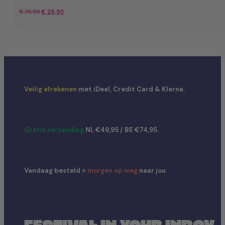
Oorspronkelijke
Huidige
€
35,95
€
29,50
prijs
prijs
was:
is:
€ 35,95.
€ 29,50.
Veilig afrekenen
met iDeal, Credit Card & Klarna.
Gratis verzending
NL €49,95 / BE €74,95.
Vandaag besteld =
morgen op weg
naar jou