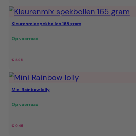
prijs
prijs
was:
is:
Kleurenmix spekbollen 165 gram
€ 23,95.
€ 19,95.
Op voorraad
€
2,95
Mini Rainbow lolly
Op voorraad
€
0,45