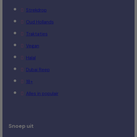
Strekdrop
Oud Hollands
Traktaties
Vegan
Halal
Dubai Reep
18+
Alles in populair
Snoep uit