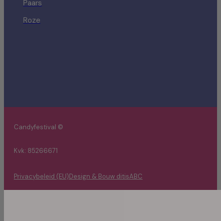
Paars
Roze
Candyfestival ©
Kvk: 85266671
Privacybeleid (EU)
Design & Bouw ditisABC