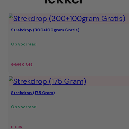
Strekdrop (300+100gram Gratis)
Op voorraad
Oorspronkelijke
Huidige
€
9,95
€
7,49
prijs
prijs
was:
is:
Strekdrop (175 Gram)
€ 9,95.
€ 7,49.
Op voorraad
€
4,95