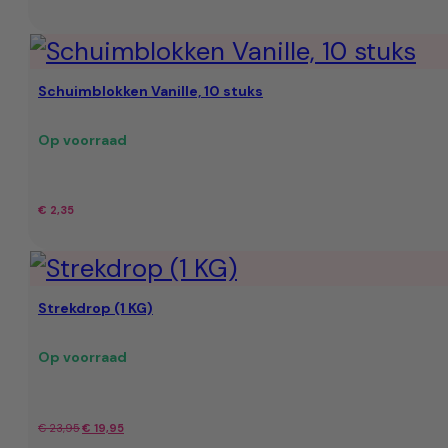
Schuimblokken Vanille, 10 stuks
Op voorraad
€
2,35
Strekdrop (1 KG)
Op voorraad
Oorspronkelijke
Huidige
€
23,95
€
19,95