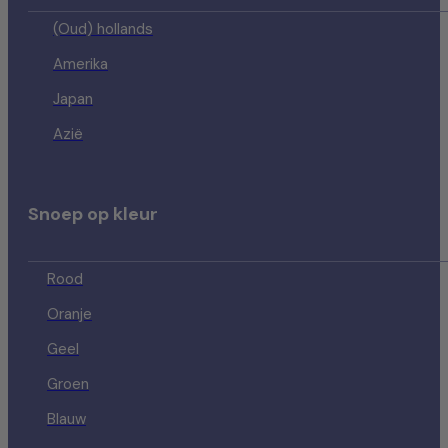
(Oud) hollands
Amerika
Japan
Azië
Snoep op kleur
Rood
Oranje
Geel
Groen
Blauw