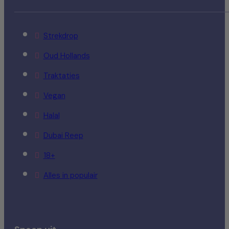
Strekdrop
Oud Hollands
Traktaties
Vegan
Halal
Dubai Reep
18+
Alles in populair