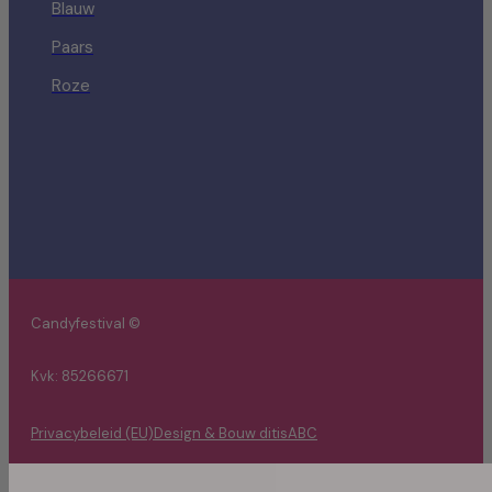
Blauw
Paars
Roze
Candyfestival ©
Kvk: 85266671
Privacybeleid (EU)
Design & Bouw ditisABC