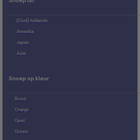
Snoep uit
(Oud) hollands
Amerika
Japan
Azië
Snoep op kleur
Rood
Oranje
Geel
Groen