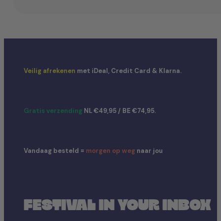
Veilig afrekenen
met iDeal, Credit Card & Klarna.
Gratis verzending
NL €49,95 / BE €74,95.
Vandaag besteld =
morgen op weg
naar jou
FESTIVAL IN YOUR INBOX