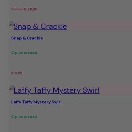
Oorspronkelijke
Huidige
€
35,95
€
29,50
prijs
prijs
was:
is:
Snap & Crackle
€ 35,95.
€ 29,50.
Op voorraad
€
0,55
Laffy Taffy Mystery Swirl
Op voorraad