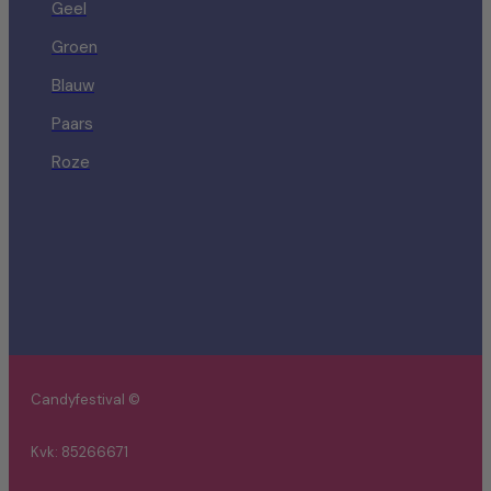
Geel
Groen
Blauw
Paars
Roze
Candyfestival ©
Kvk: 85266671