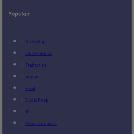
Populair
Strekdrop
Oud Hollands
Traktaties
Vegan
Halal
Dubai Reep
18+
Alles in populair