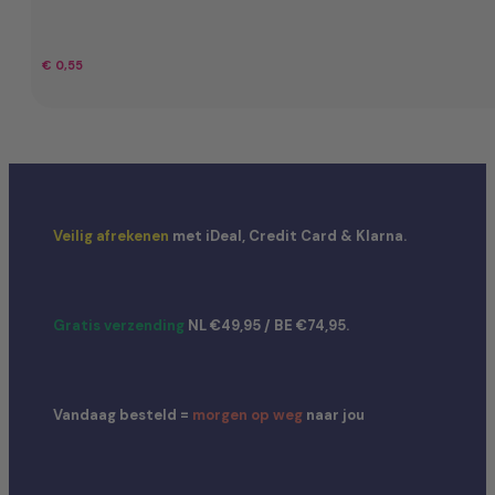
€
0,55
Veilig afrekenen
met iDeal, Credit Card & Klarna.
Gratis verzending
NL €49,95 / BE €74,95.
Vandaag besteld =
morgen op weg
naar jou