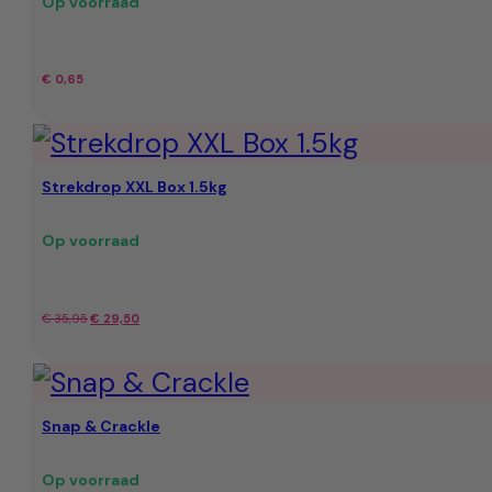
Op voorraad
€
0,65
Strekdrop XXL Box 1.5kg
Op voorraad
Oorspronkelijke
Huidige
€
35,95
€
29,50
prijs
prijs
was:
is:
Snap & Crackle
€ 35,95.
€ 29,50.
Op voorraad