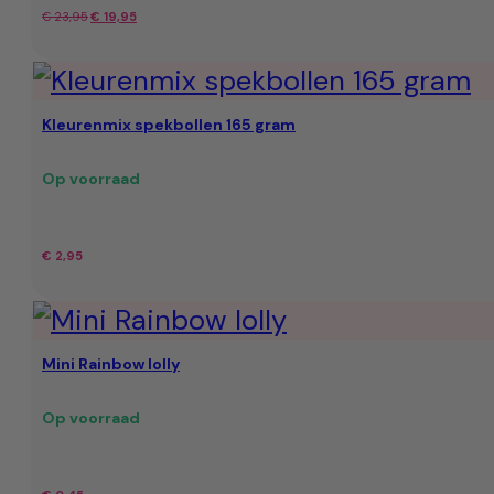
Oorspronkelijke
Huidige
€
23,95
€
19,95
prijs
prijs
was:
is:
Kleurenmix spekbollen 165 gram
€ 23,95.
€ 19,95.
Op voorraad
€
2,95
Mini Rainbow lolly
Op voorraad