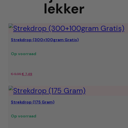
lekker
Strekdrop (300+100gram Gratis)
Op voorraad
Oorspronkelijke
Huidige
€
9,95
€
7,49
prijs
prijs
was:
is:
Strekdrop (175 Gram)
€ 9,95.
€ 7,49.
Op voorraad