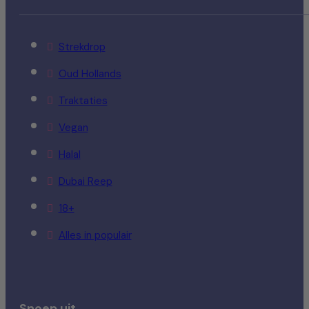
Strekdrop
Oud Hollands
Traktaties
Vegan
Halal
Dubai Reep
18+
Alles in populair
Snoep uit