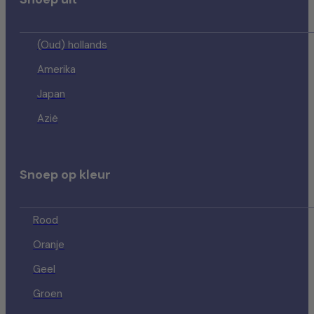
(Oud) hollands
Amerika
Japan
Azië
Snoep op kleur
Rood
Oranje
Geel
Groen