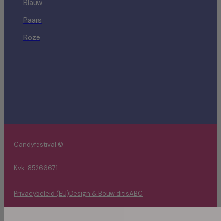
Blauw
Paars
Roze
Candyfestival ©
Kvk: 85266671
Privacybeleid (EU)
Design & Bouw ditisABC