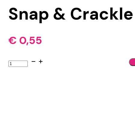
Snap & Crackle
€
0,55
Snap
&
Crackle
aantal