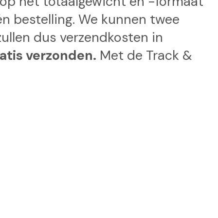
d op het totaalgewicht en -formaat
één bestelling. We kunnen twee
zullen dus verzendkosten in
atis verzonden.
Met de Track &