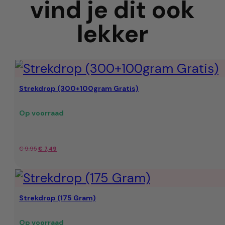
vind je dit ook
lekker
Strekdrop (300+100gram Gratis)
Op voorraad
Oorspronkelijke
Huidige
€
9,95
€
7,49
prijs
prijs
was:
is:
Strekdrop (175 Gram)
€ 9,95.
€ 7,49.
Op voorraad