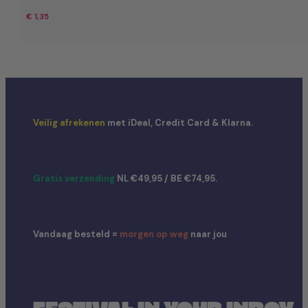
€
1,35
Veilig afrekenen
met iDeal, Credit Card & Klarna.
Gratis verzending
NL €49,95 / BE €74,95.
Vandaag besteld =
morgen op weg
naar jou