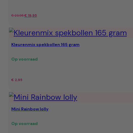
Oorspronkelijke
Huidige
€
23,95
€
19,95
prijs
prijs
was:
is:
Kleurenmix spekbollen 165 gram
€ 23,95.
€ 19,95.
Op voorraad
€
2,95
Mini Rainbow lolly
Op voorraad