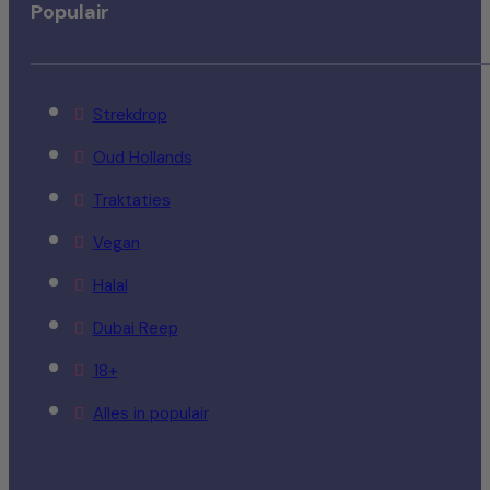
Populair
Strekdrop
Oud Hollands
Traktaties
Vegan
Halal
Dubai Reep
18+
Alles in populair