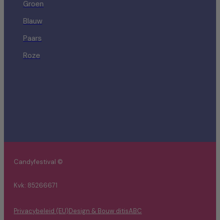
Groen
Blauw
Paars
Roze
Candyfestival ©
Kvk: 85266671
Privacybeleid (EU)
Design & Bouw ditisABC