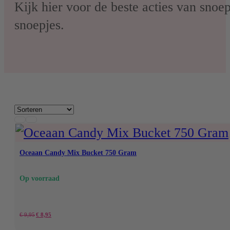
Nerds
Kijk hier voor de beste acties van snoep
snoepjes.
Airheads
Laffy Taffy
Mike and Ike
Jolly Rancher
Oceaan Candy Mix Bucket 750 Gram
Op voorraad
Oorspronkelijke
Huidige
€
9,95
€
8,95