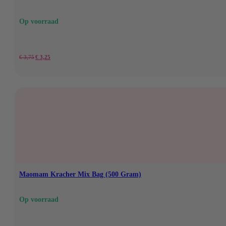
Op voorraad
Oorspronkelijke
Huidige
€
3,75
€
3,25
prijs
prijs
was:
is:
€ 3,75.
€ 3,25.
Maomam Kracher Mix Bag (500 Gram)
Op voorraad