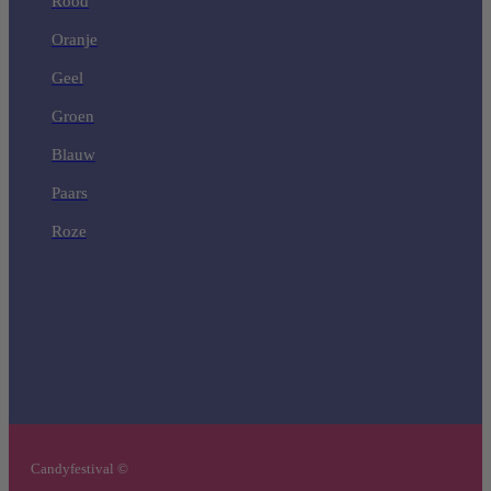
Rood
Oranje
Geel
Groen
Blauw
Paars
Roze
Candyfestival ©