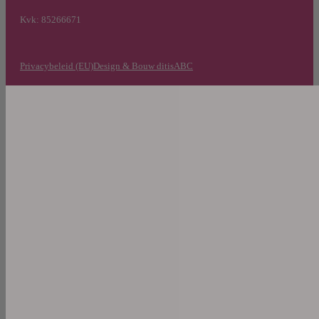
Kvk: 85266671
Privacybeleid (EU)
Design & Bouw ditisABC