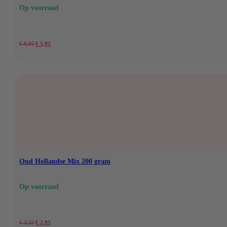
Op voorraad
Oorspronkelijke
Huidige
€
8,95
€
5,95
prijs
prijs
was:
is:
€ 8,95.
€ 5,95.
Oud Hollandse Mix 200 gram
Op voorraad
Oorspronkelijke
Huidige
€
3,25
€
2,95