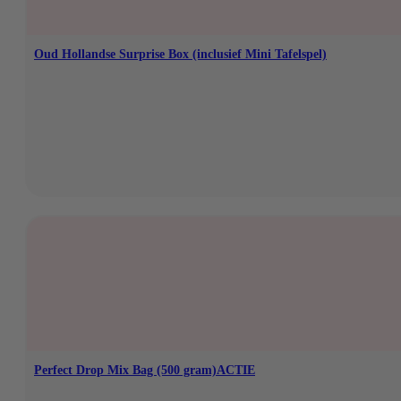
Oud Hollandse Surprise Box (inclusief Mini Tafelspel)
Op voorraad
€
21,95
Perfect Drop Mix Bag (500 gram)ACTIE