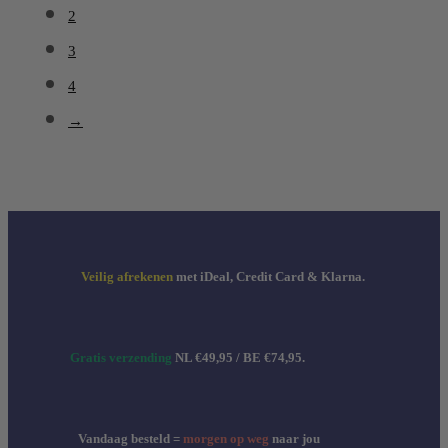
2
3
4
→
Veilig afrekenen
met iDeal, Credit Card & Klarna.
Gratis verzending
NL €49,95 / BE €74,95.
Vandaag besteld =
morgen op weg
naar jou