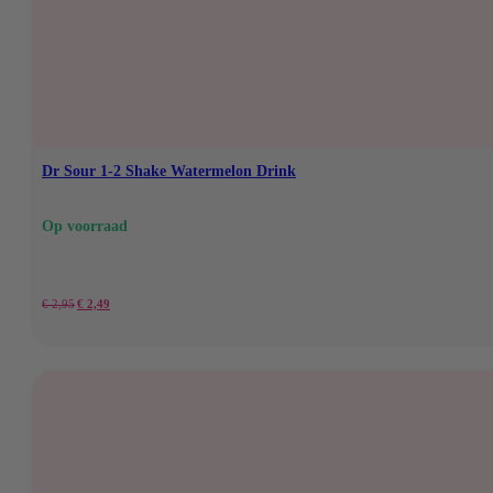
€ 3,95.
€ 3,75.
Dr Sour 1-2 Shake Watermelon Drink
Op voorraad
Oorspronkelijke
Huidige
€
2,95
€
2,49
prijs
prijs
was:
is:
€ 2,95.
€ 2,49.