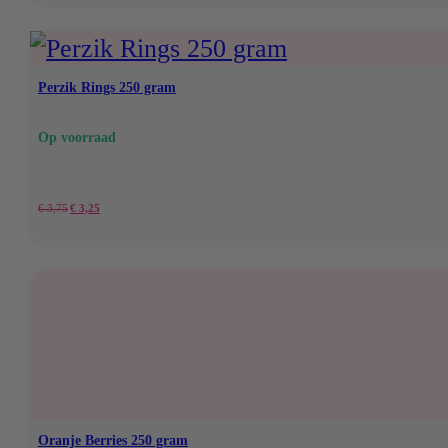
prijs
prijs
was:
is:
€ 9,95.
€ 8,95.
Perzik Rings 250 gram
Op voorraad
Oorspronkelijke
Huidige
€
3,75
€
3,25
prijs
prijs
was:
is:
€ 3,75.
€ 3,25.
Oranje Berries 250 gram