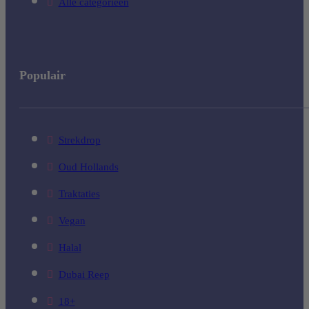
Alle categorieën
Populair
Strekdrop
Oud Hollands
Traktaties
Vegan
Halal
Dubai Reep
18+