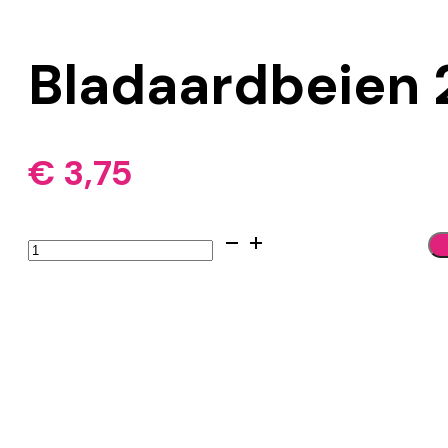
Bladaardbeien 
€
3,75
Bladaardbeien
250gr
aantal