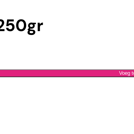
250gr
Voeg t