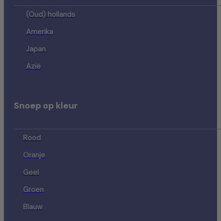
(Oud) hollands
Amerika
Japan
Azië
Snoep op kleur
Rood
Oranje
Geel
Groen
Blauw