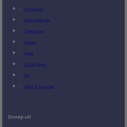
Strekdrop
Oud Hollands
Traktaties
Vegan
Halal
Dubai Reep
18+
Alles in populair
Snoep uit