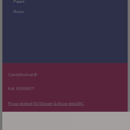
Paars
Roze
Candyfestival ©
Kvk: 85266671
Privacybeleid (EU)
Design & Bouw ditisABC