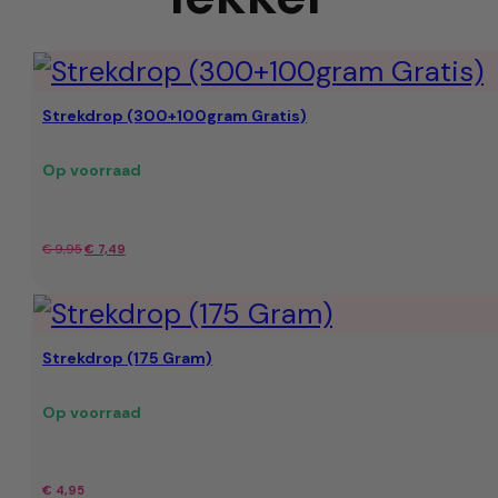
Strekdrop (300+100gram Gratis)
Op voorraad
Oorspronkelijke
Huidige
€
9,95
€
7,49
prijs
prijs
was:
is:
Strekdrop (175 Gram)
€ 9,95.
€ 7,49.
Op voorraad
€
4,95