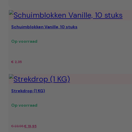
Schuimblokken Vanille, 10 stuks
Op voorraad
€
2,35
Strekdrop (1 KG)
Op voorraad
Oorspronkelijke
Huidige
€
23,95
€
19,95