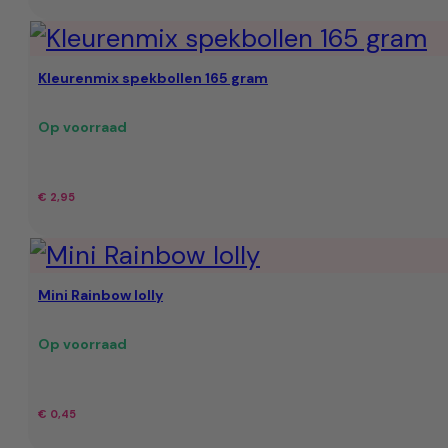
prijs
prijs
was:
is:
Kleurenmix spekbollen 165 gram
€ 23,95.
€ 19,95.
Op voorraad
€
2,95
Mini Rainbow lolly
Op voorraad
€
0,45