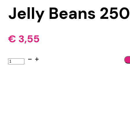
Jelly Beans 25
€
3,55
Jelly
Beans
250
gram
aantal