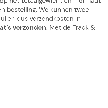
d op het totaalgewicht en -formaat
één bestelling. We kunnen twee
zullen dus verzendkosten in
atis verzonden.
Met de Track &