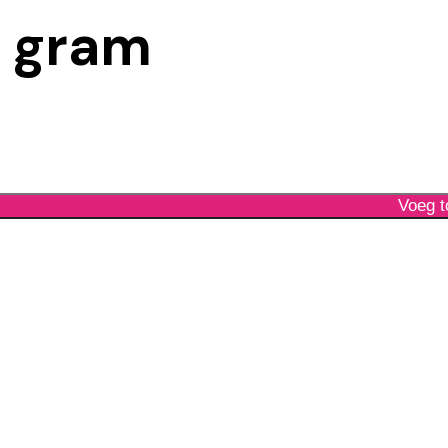
0 gram
Voeg t