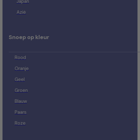
Japan
Azië
Snoep op kleur
Rood
Oranje
Geel
Groen
Blauw
Paars
Roze