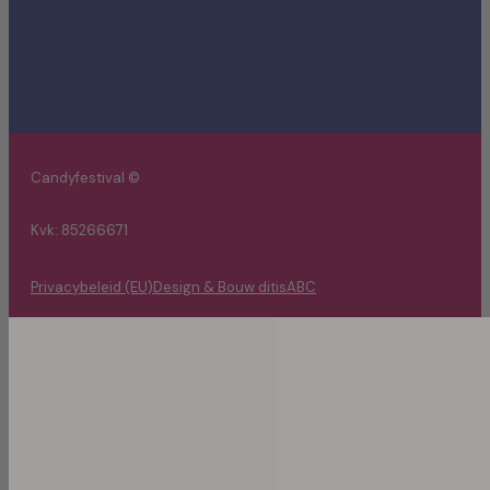
Candyfestival ©
Kvk: 85266671
Privacybeleid (EU)
Design & Bouw ditisABC