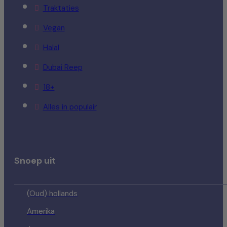
Traktaties
Vegan
Halal
Dubai Reep
18+
Alles in populair
Snoep uit
(Oud) hollands
Amerika