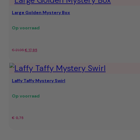
Large Golden Mystery Box
Op voorraad
Oorspronkelijke
Huidige
€
21,95
€
17,95
prijs
prijs
was:
is:
Laffy Taffy Mystery Swirl
€ 21,95.
€ 17,95.
Op voorraad
€
0,75