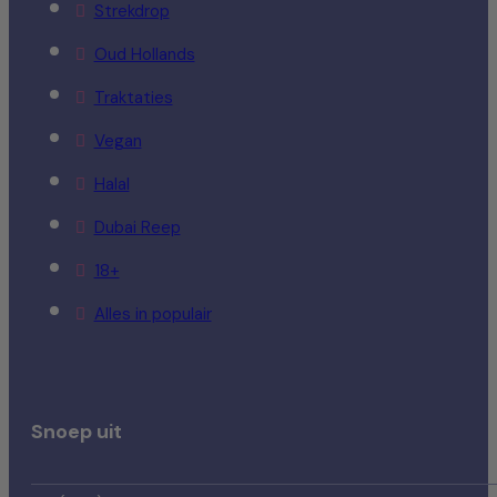
Strekdrop
Oud Hollands
Traktaties
Vegan
Halal
Dubai Reep
18+
Alles in populair
Snoep uit