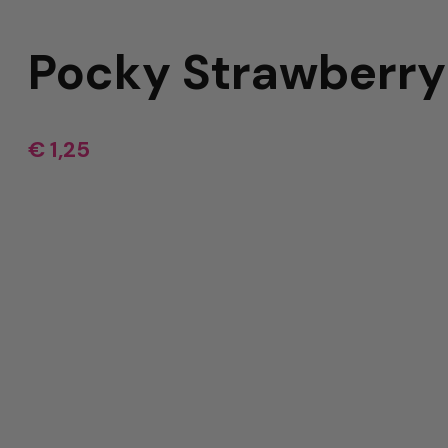
Nerds
Pocky Strawberry
Airheads
Laffy Taffy
€
1,25
Mike and Ike
Jolly Rancher