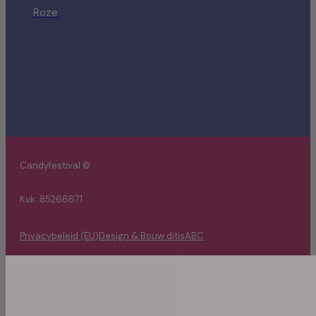
Roze
Candyfestival ©
Kvk: 85266671
Privacybeleid (EU)
Design & Bouw ditisABC