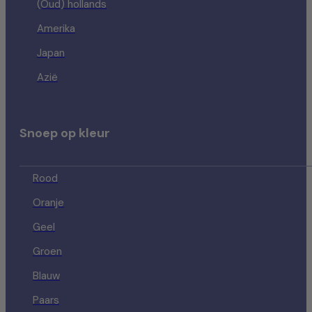
(Oud) hollands
Amerika
Japan
Azië
Snoep op kleur
Rood
Oranje
Geel
Groen
Blauw
Paars