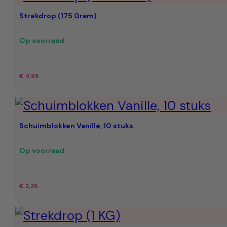
was:
is:
Strekdrop (175 Gram)
€ 9,95.
€ 7,49.
Op voorraad
€
4,95
Schuimblokken Vanille, 10 stuks
Op voorraad
€
2,35