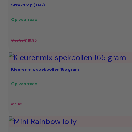
Strekdrop (1 KG)
Op voorraad
Oorspronkelijke
Huidige
€
23,95
€
19,95
prijs
prijs
was:
is:
Kleurenmix spekbollen 165 gram
€ 23,95.
€ 19,95.
Op voorraad
€
2,95