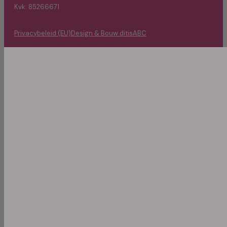
Kvk: 85266671
Privacybeleid (EU)
Design & Bouw ditisABC