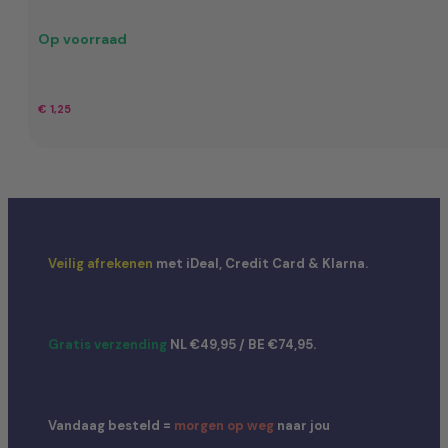
Op voorraad
€
1,25
Veilig afrekenen
met iDeal, Credit Card & Klarna.
Gratis verzending
NL €49,95 / BE €74,95.
Vandaag besteld =
morgen op weg
naar jou