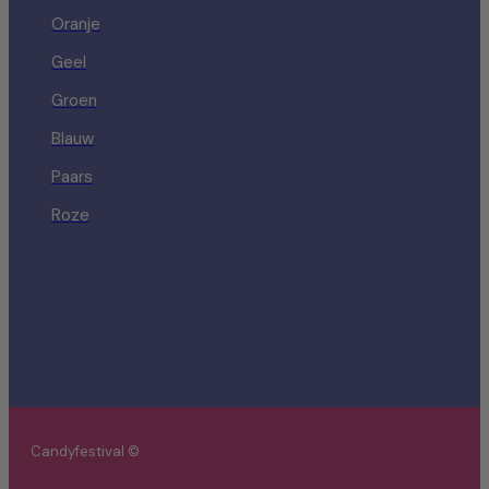
Oranje
Geel
Groen
Blauw
Paars
Roze
Candyfestival ©