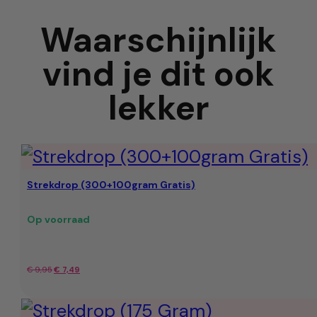
Waarschijnlijk
vind je dit ook
lekker
Strekdrop (300+100gram Gratis)
Op voorraad
Oorspronkelijke
Huidige
€
9,95
€
7,49
prijs
prijs