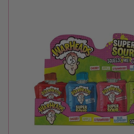
Nerds
Airheads
Laffy Taffy
Mike and Ike
Jolly Rancher