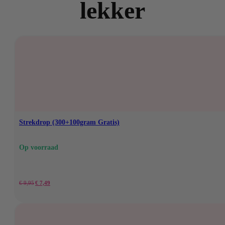
lekker
Strekdrop (300+100gram Gratis)
Op voorraad
Oorspronkelijke
Huidige
€
9,95
€
7,49
prijs
prijs
was:
is: