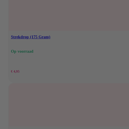
€ 9,95.
€ 7,49.
Strekdrop (175 Gram)
Op voorraad
€
4,95