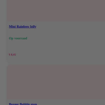
Mini Rainbow lolly
Op voorraad
€
0,45
Burger Bubble gum