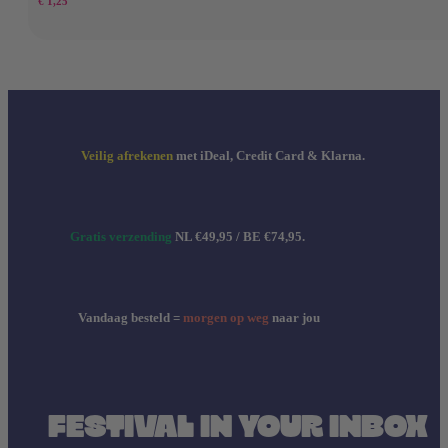
€
1,25
Veilig afrekenen
met iDeal, Credit Card & Klarna.
Gratis verzending
NL €49,95 / BE €74,95.
Vandaag besteld =
morgen op weg
naar jou
FESTIVAL IN YOUR INBOX