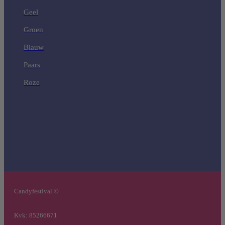
Geel
Groen
Blauw
Paars
Roze
Candyfestival ©
Kvk: 85266671