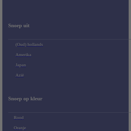
Snoep uit
(Oud) hollands
Amerika
Japan
Azië
Snoep op kleur
Rood
Oranje