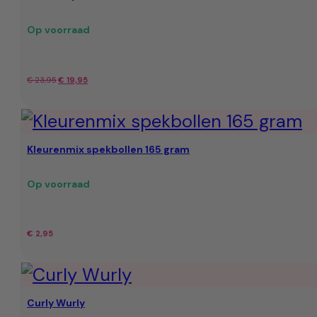
Op voorraad
Oorspronkelijke
Huidige
€
23,95
€
19,95
prijs
prijs
was:
is:
Kleurenmix spekbollen 165 gram
€ 23,95.
€ 19,95.
Op voorraad
€
2,95
Curly Wurly