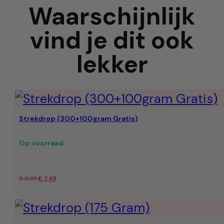
Waarschijnlijk
vind je dit ook
lekker
Strekdrop (300+100gram Gratis)
Op voorraad
Oorspronkelijke
Huidige
€
9,95
€
7,49
prijs
prijs
was:
is: