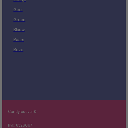
Geel
Groen
Blauw
Paars
Roze
Candyfestival ©
Kvk: 85266671