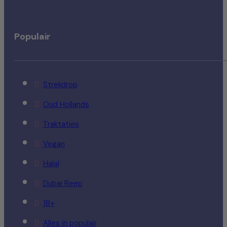
Populair
Strekdrop
Oud Hollands
Traktaties
Vegan
Halal
Dubai Reep
18+
Alles in populair