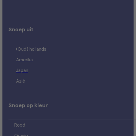
Snoep uit
(Oud) hollands
Amerika
Japan
Azië
Snoep op kleur
Rood
Oranje