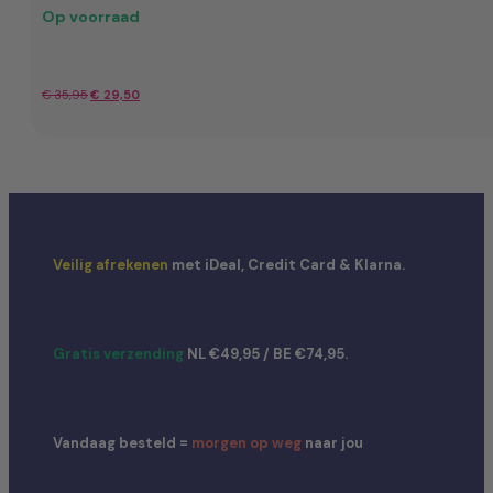
Op voorraad
Oorspronkelijke
Huidige
€
35,95
€
29,50
prijs
prijs
was:
is:
€ 35,95.
€ 29,50.
Veilig afrekenen
met iDeal, Credit Card & Klarna.
Gratis verzending
NL €49,95 / BE €74,95.
Vandaag besteld =
morgen op weg
naar jou