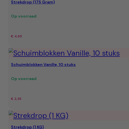
Strekdrop (175 Gram)
€ 9,95.
€ 7,49.
Op voorraad
€
4,95
Schuimblokken Vanille, 10 stuks
Op voorraad
€
2,35
Strekdrop (1 KG)