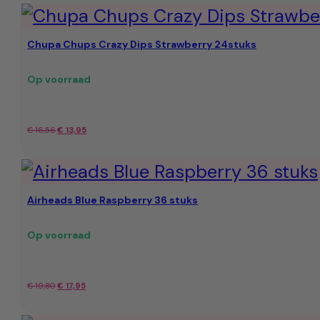
was:
is:
Chupa Chups Crazy Dips Strawberry 24stuks
€ 17,80.
€ 15,99.
Op voorraad
Oorspronkelijke
Huidige
€
16,56
€
13,95
prijs
prijs
was:
is:
Airheads Blue Raspberry 36 stuks
€ 16,56.
€ 13,95.
Op voorraad
Oorspronkelijke
Huidige
€
19,80
€
17,95
prijs
prijs