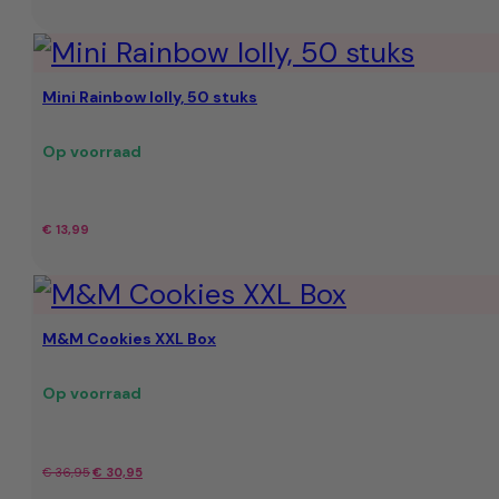
prijs
prijs
was:
is:
Mini Rainbow lolly, 50 stuks
€ 35,95.
€ 29,50.
Op voorraad
€
13,99
M&M Cookies XXL Box
Op voorraad
Oorspronkelijke
Huidige
€
36,95
€
30,95