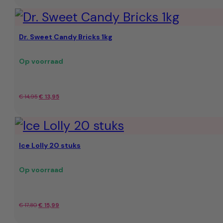
prijs
prijs
was:
is:
Dr. Sweet Candy Bricks 1kg
€ 36,95.
€ 30,95.
Op voorraad
Oorspronkelijke
Huidige
€
14,95
€
13,95
prijs
prijs
was:
is:
Ice Lolly 20 stuks
€ 14,95.
€ 13,95.
Op voorraad
Oorspronkelijke
Huidige
€
17,80
€
15,99
prijs
prijs