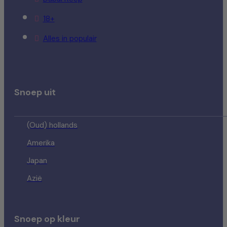
18+
Alles in populair
Snoep uit
(Oud) hollands
Amerika
Japan
Azië
Snoep op kleur