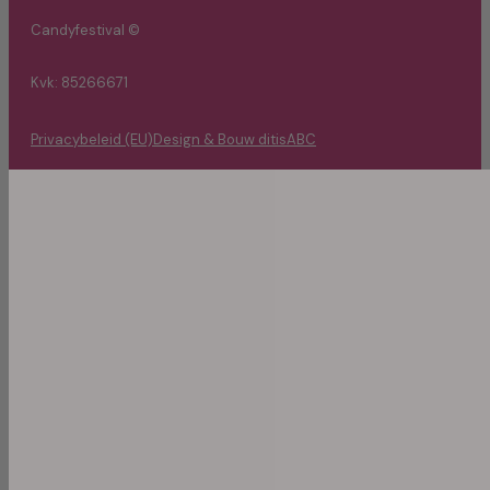
Candyfestival ©
Kvk: 85266671
Privacybeleid (EU)
Design & Bouw ditisABC