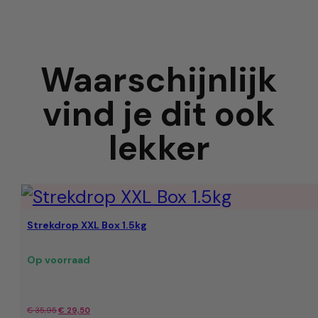
Waarschijnlijk
vind je dit ook
lekker
Strekdrop XXL Box 1.5kg
Op voorraad
Oorspronkelijke
Huidige
€
35,95
€
29,50