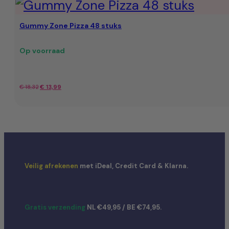
was:
is:
Gummy Zone Pizza 48 stuks
€ 19,80.
€ 17,95.
Op voorraad
Oorspronkelijke
Huidige
€
18,32
€
13,99
prijs
prijs
was:
is:
€ 18,32.
€ 13,99.
Veilig afrekenen
met iDeal, Credit Card & Klarna.
Gratis verzending
NL €49,95 / BE €74,95.