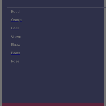
Rood
Oranje
Geel
Groen
Blauw
Paars
Roze