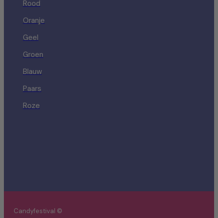
Rood
Oranje
Geel
Groen
Blauw
Paars
Roze
Candyfestival ©