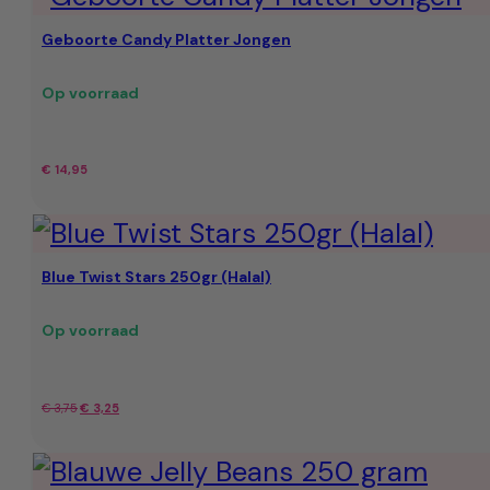
Geboorte Candy Platter Jongen
Op voorraad
€
14,95
Blue Twist Stars 250gr (Halal)
Op voorraad
Oorspronkelijke
Huidige
€
3,75
€
3,25
prijs
prijs
was:
is: