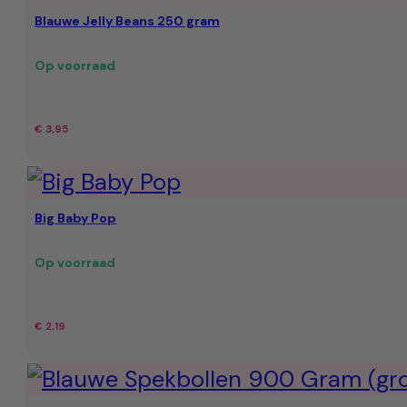
Blauwe Jelly Beans 250 gram
€ 3,75.
€ 3,25.
Op voorraad
€
3,95
Big Baby Pop
Op voorraad
€
2,19