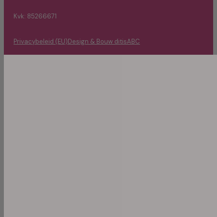
Kvk: 85266671
Privacybeleid (EU)
Design & Bouw ditisABC