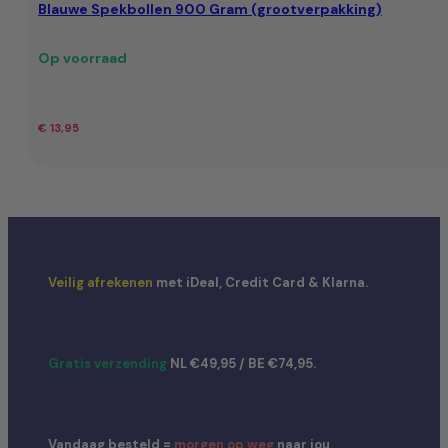
Blauwe Spekbollen 900 Gram (grootverpakking)
Op voorraad
€
13,95
Veilig afrekenen
met iDeal, Credit Card & Klarna.
Gratis verzending
NL €49,95 / BE €74,95.
Vandaag besteld =
morgen op weg
naar jou