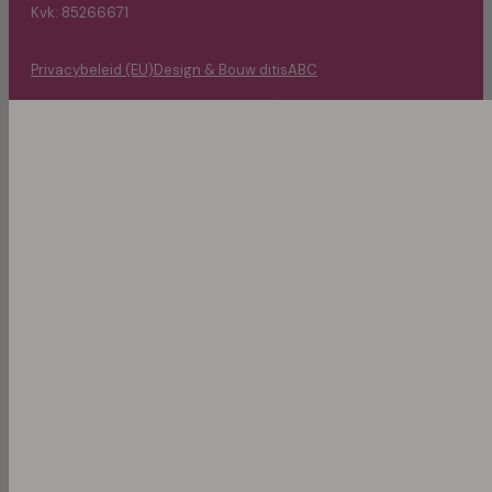
Kvk: 85266671
Privacybeleid (EU)
Design & Bouw ditisABC