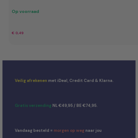
Op voorraad
€
0,49
Veilig afrekenen
met iDeal, Credit Card & Klarna.
Gratis verzending
NL €49,95 / BE €74,95.
Vandaag besteld =
morgen op weg
naar jou