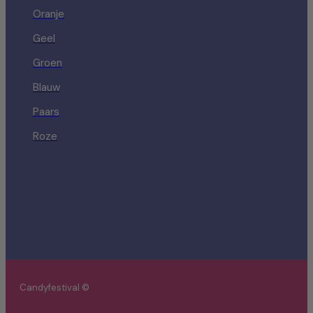
Oranje
Geel
Groen
Blauw
Paars
Roze
Candyfestival ©