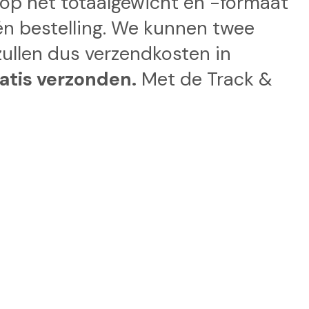
d op het totaalgewicht en -formaat
één bestelling. We kunnen twee
zullen dus verzendkosten in
atis verzonden.
Met de Track &