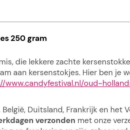
jes 250 gram
is, die lekkere zachte kersenstokke
ram aan kersenstokjes. Hier ben je we
://www.candyfestival.nl/oud-hollan
 België, Duitsland, Frankrijk en het 
erkdagen verzonden
met onze verz